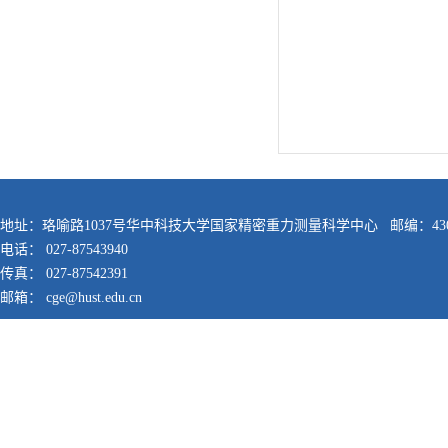
地址：珞喻路1037号华中科技大学国家精密重力测量科学中心 邮编：430
电话： 027-87543940
传真： 027-87542391
邮箱： cge@hust.edu.cn