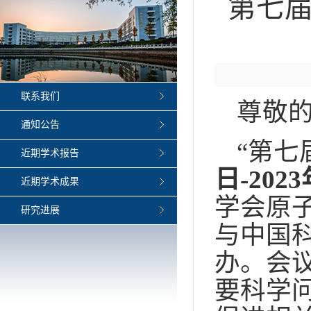
第七届
联系我们
尊敬
通知公告
“第七
近期学术报告
日-202
近期学术成果
学会原
研究进展
与中国
办。会
要科学