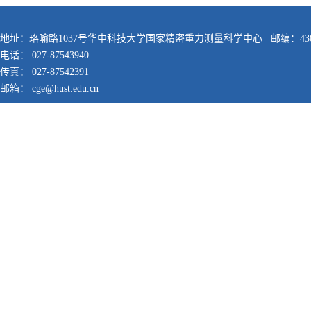
地址：珞喻路1037号华中科技大学国家精密重力测量科学中心 邮编：430
电话： 027-87543940
传真： 027-87542391
邮箱： cge@hust.edu.cn