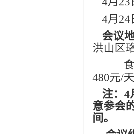
4月2
4月2
会议
洪山区
480
元
/
注：
4
意参会
间。