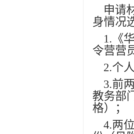
申请
身情况
1.
《
令营营
2.
个
3.
前
教务部
格）；
4.
两