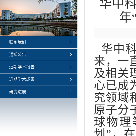
华中科
年
联系我们
华中科
通知公告
来，一
近期学术报告
及相关
近期学术成果
心已成
研究进展
究领域
原子分
球物理
划”，