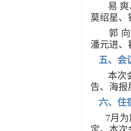
易 爽
莫绍星、
郭 向
潘元进、
五、会
本次会
告、海报
六
、住
7月为
定。本次