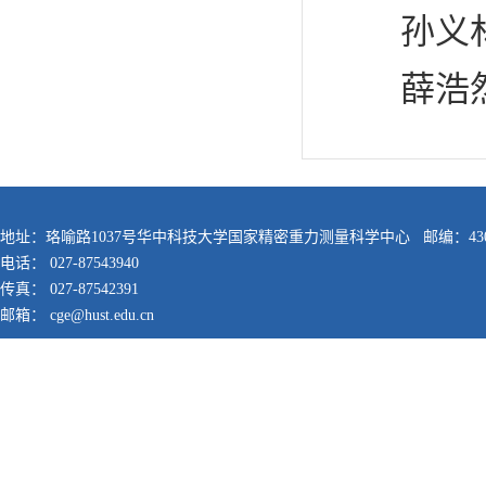
孙义林：1
薛浩然：1
地址：珞喻路1037号华中科技大学国家精密重力测量科学中心 邮编：430
电话： 027-87543940
传真： 027-87542391
邮箱： cge@hust.edu.cn