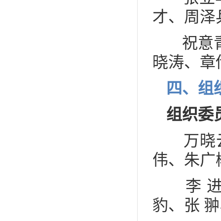
才、周泽
祝意青
晓涛、章
四、组
组织委
万晓云
伟、朱广
李 进
豹、张 