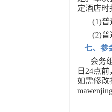
定酒店时
(1)普
(2)普
七
、参
会务组
日24点
如需修改
mawenjing