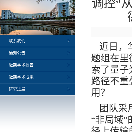
调控“
联系我们
近日，
通知公告
题组在里
近期学术报告
索了量子
近期学术成果
路径不重
研究进展
用？
团队采
“非局域
径上传输