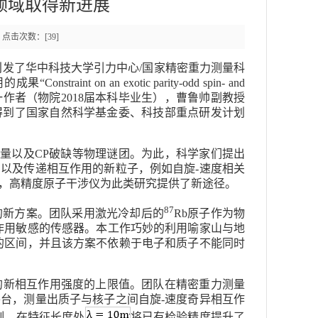
领域取得新进展
1 点击次数：[
39
]
tters》）刊发了华中科技大学引力中心/国家精密重力测量科
n an exotic parity-odd spin- and
er”，博士生舒玉彪为第一作者（物院2018届本科毕业生），曹鲁帅副教授
得到了国家自然科学基金委、科技部重点研发计划
量以及CP破缺等物理谜团。为此，科学家们提出
以及传递相互作用的新粒子，例如自旋-速度相关
，高精度原子干涉仪为此类研究提供了新途径。
87
的新方案。团队采用激光冷却后的
Rb原子作为物
作用敏感的传感器。本工作巧妙的利用喻家山与地
m的区间，并且该方案不依赖于电子和质子不能同时
的新相互作用强度的上限值。团队在精密重力测量
台，测量出质子与核子之间自旋-速度奇异相互作
限制，在特征长度处
将已有检验精度提升了