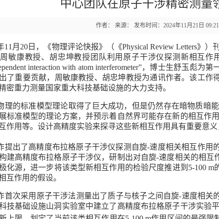
中心团队在原子干涉精密测量
作者： 来源： 发布时间：2024年11月21日 09:2
4年11月20日，《物理评论快报》（《Physical Review Le
康教授、胡忠坤教授团队利用原子干涉仪探测新相互作用的成果“Constraint o
ty-dependent interaction with atom interferomet
出了重要贡献，周敏康教授、胡忠坤教授为通讯作者。该工作
精密重力测量国家重大科技基础设施的大力支持。
物理的标准模型理论取得了巨大成功，但是仍然存在暗物质暗能
展标准模型的理论方案，并预示着自然界可能存在新的相互作用
互作用等。设计高精度实验来探寻这些新相互作用具有重要意义
作提出了高精度布拉格原子干涉仪探测自旋-速度相关相互作用
构建高精度布拉格原子干涉仪，研制出对自旋-速度相关的相互
极化源，进一步将该类型新相互作用的检验尺度推进到5-100 
相互作用的假设。
作首次采用原子干涉法测量出了质子与核子之间自旋-速度相关
科技基础设施山洞实验室中建立了高精度布拉格原子干涉实验平
新上限，划定了当前该类相互作用在5-100 m作用区间的最强