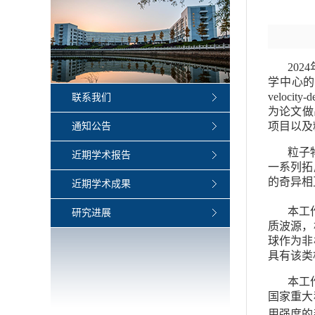
202
学中心的周敏
veloci
联系我们
为论文做
项目以及
通知公告
粒子
近期学术报告
一系列拓
的奇异相
近期学术成果
本工
研究进展
质波源，
球作为非
具有该类
本工
国家重大
用强度的