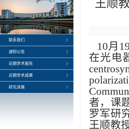
王顺
联系我们
10月
通知公告
在光电器件领
近期学术报告
centros
近期学术成果
polar
研究进展
Comm
者，课
罗军研
王顺教