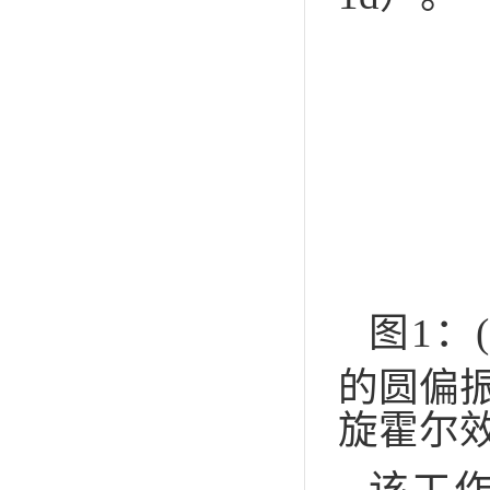
图1：(
的圆偏振
旋霍尔