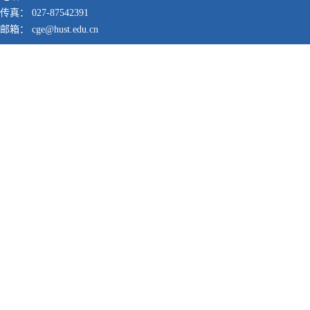
传真： 027-87542391
邮箱： cge@hust.edu.cn