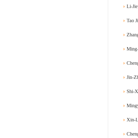
Li-Ji
Tao Ji
Zhang
Ming-
Cheng
Jin-Z
Shi-X
Mingy
Xin-L
Cheng