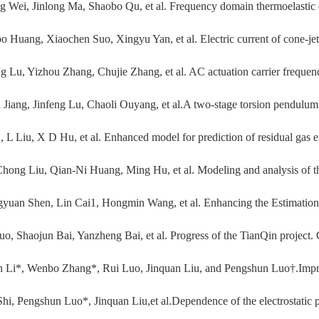
g Wei, Jinlong Ma, Shaobo Qu, et al. Frequency domain thermoelastic o
o Huang, Xiaochen Suo, Xingyu Yan, et al. Electric current of cone-jet 
ng Lu, Yizhou Zhang, Chujie Zhang, et al. AC actuation carrier frequenc
 Jiang, Jinfeng Lu, Chaoli Ouyang, et al.A two-stage torsion pendulum 
, L Liu, X D Hu, et al. Enhanced model for prediction of residual gas ef
hong Liu, Qian-Ni Huang, Ming Hu, et al. Modeling and analysis of the
yuan Shen, Lin Cai1, Hongmin Wang, et al. Enhancing the Estimation 
uo, Shaojun Bai, Yanzheng Bai, et al. Progress of the TianQin project. 
 Li*, Wenbo Zhang*, Rui Luo, Jinquan Liu, and Pengshun Luo†.Impro
hi, Pengshun Luo*, Jinquan Liu,et al.Dependence of the electrostatic pa