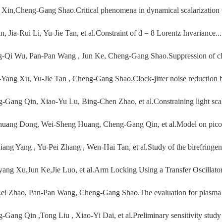
e Xin,Cheng-Gang Shao.Critical phenomena in dynamical scalarization w
n, Jia-Rui Li, Yu-Jie Tan, et al.Constraint of d = 8 Lorentz Invariance...
-Qi Wu, Pan-Pan Wang , Jun Ke, Cheng-Gang Shao.Suppression of cloc
Yang Xu, Yu-Jie Tan , Cheng-Gang Shao.Clock-jitter noise reduction by
-Gang Qin, Xiao-Yu Lu, Bing-Chen Zhao, et al.Constraining light scala
huang Dong, Wei-Sheng Huang, Cheng-Gang Qin, et al.Model on picom
iang Yang , Yu-Pei Zhang , Wen-Hai Tan, et al.Study of the birefringen
ang Xu,Jun Ke,Jie Luo, et al.Arm Locking Using a Transfer Oscillator
ei Zhao, Pan-Pan Wang, Cheng-Gang Shao.The evaluation for plasma n
-Gang Qin ,Tong Liu , Xiao-Yi Dai, et al.Preliminary sensitivity study 