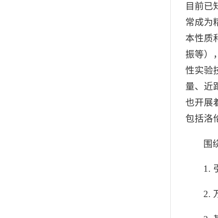
目前已
常成为
本性质
振等）
性实验
量、近
也开展
包括洛
围
1
2