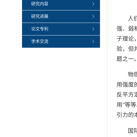
研究内容
研究进展
人
强、弱
论文专利
子理论
学术交流
验，但
题之一
物
用强度
反平方
用”等
引力的
国